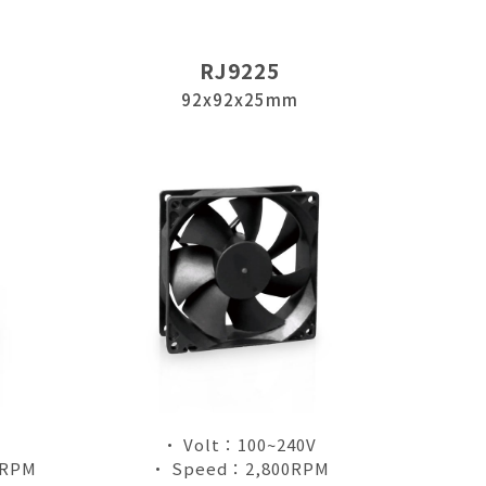
RJ9225
92x92x25mm
• Volt：100~240V
0RPM
• Speed：2,800RPM