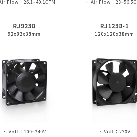
Air Flow：26.1~40.1CFM
• Air Flow：23~56.5
RJ9238
RJ1238-1
92x92x38mm
120x120x38mm
僅必需的
Cookies
同意
• Volt：100~240V
• Volt：230V