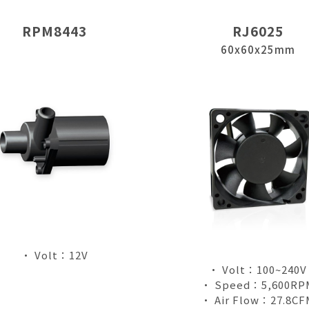
RPM8443
RJ6025
60x60x25mm
• Volt：12V
• Volt：100~240V
• Speed：5,600RP
• Air Flow：27.8CF