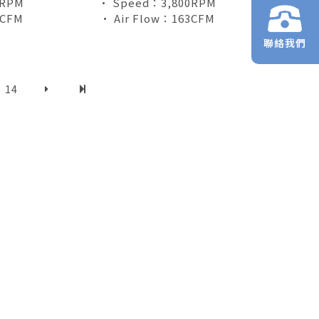
0RPM
• Speed：3,800RPM
2CFM
• Air Flow：163CFM
聯絡我們
14