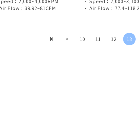
Speed：2,000~4,000RPM
• Speed：2,000~3,10
Air Flow：39.92~81CFM
• Air Flow：77.4~118.
10
11
12
13