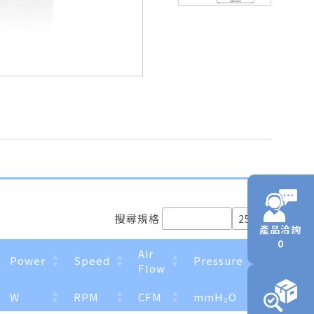
搜尋規格
產品洽詢
0
Air
Power
Speed
Pressure
Noise
Flow
W
RPM
CFM
mmH₂O
dBA