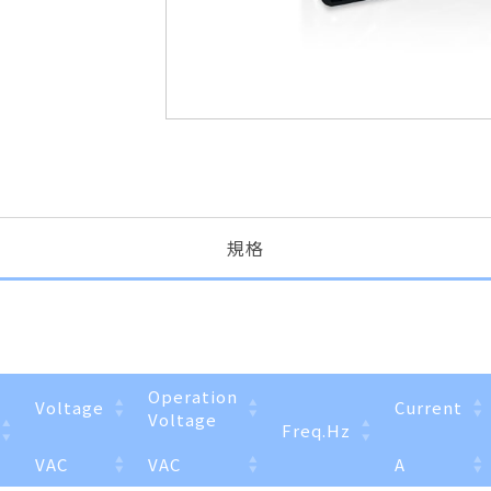
規格
Operation
Voltage
Current
Voltage
Freq.Hz
VAC
VAC
A