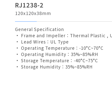
RJ1238-2
120x120x38mm
General Specification
• Frame and Impeller：Thermal Plastic , 
• Lead Wires：UL Type
• Operating Temperature：-10°C~70°C
• Operating Humidity：35%~85%RH
• Storage Temperature：-40°C~75°C
• Storage Humidity：35%~85%RH