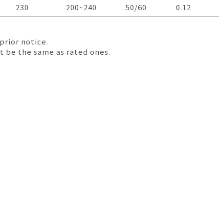
Voltage
VAC
Operation
VAC
Freq.Hz
Current
A
230
200~240
50/60
0.12
Voltage
prior notice.
t be the same as rated ones.
僅必需的
Cookies
同意