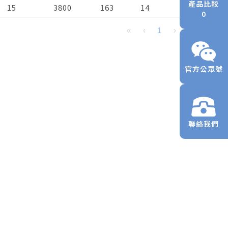
Power
W
Speed
RPM
Air
CFM
Pressure
mmH₂O
Noise
dBA
產品比較
15
3800
163
14
52.5
Flow
0
«
‹
1
›
»
官方公眾號
聯絡我們