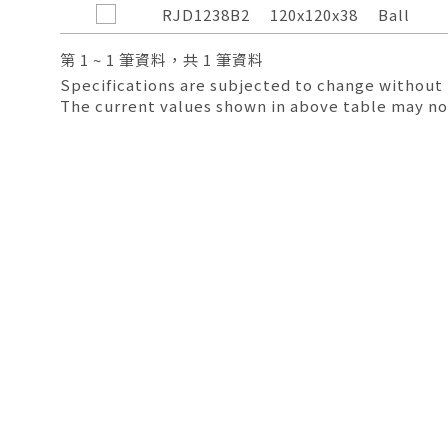
Compare
Listed
Frame
mm
Bearing
RJD1238B2
120x120x38
Ball
Model
Size
System
第 1 ~ 1 筆資料，共 1 筆資料
Specifications are subjected to change without 
The current values shown in above table may no