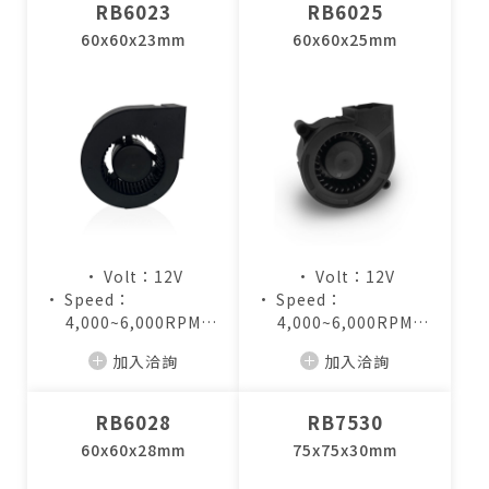
RB6023
RB6025
60x60x23mm
60x60x25mm
• Volt：12V
• Volt：12V
• Speed：
• Speed：
4,000~6,000RPM
4,000~6,000RPM
• Air Flow：
• Air Flow：
加入洽詢
加入洽詢
8.0~12.5CFM
6.4~9.8CFM
RB6028
RB7530
60x60x28mm
75x75x30mm