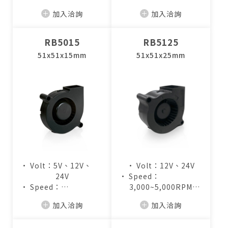
• Air Flow：
• Air Flow：
加入洽詢
加入洽詢
2.8~4.2CFM
2.8~4.4CFM
RB5015
RB5125
51x51x15mm
51x51x25mm
• Volt：5V、12V、
• Volt：12V、24V
24V
• Speed：
• Speed：
3,000~5,000RPM
3,000~5,000RPM
• Air Flow：
加入洽詢
加入洽詢
• Air Flow：
4.1~7.2CFM
2.7~4.4CFM