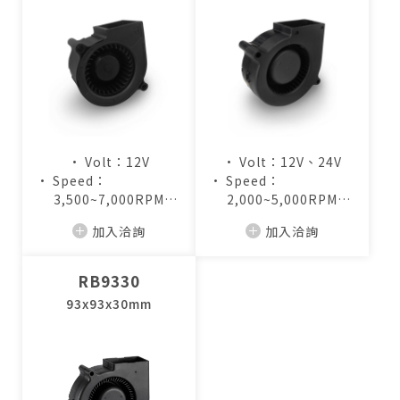
• Volt：12V
• Volt：12V、24V
• Speed：
• Speed：
3,500~7,000RPM
2,000~5,000RPM
• Air Flow：
• Air Flow：
加入洽詢
加入洽詢
4.8~9.5CFM
7.2~17.3CFM
RB9330
僅必需的
Cookies
同意
93x93x30mm