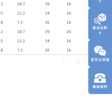
0
ir
CFM
Pressure
mmH₂O
Noise
dBA
Weight
g
Available 
FG
RD
.2
18.7
39
16
V
V
low
（Optiona
.5
12.2
34
16
V
V
.8
7.2
30
16
V
V
產品比較
.2
18.7
39
16
V
V
0
.5
12.2
34
16
V
V
.8
7.2
30
16
V
V
官方公眾號
«
‹
1
›
»
聯絡我們