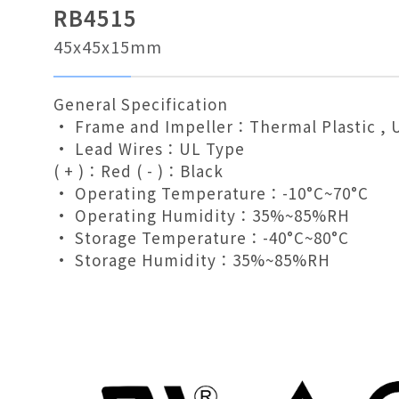
RB4515
45x45x15mm
General Specification
• Frame and Impeller：Thermal Plastic , 
• Lead Wires：UL Type
( + )：Red ( - )：Black
• Operating Temperature：-10°C~70°C
• Operating Humidity：35%~85%RH
• Storage Temperature：-40°C~80°C
• Storage Humidity：35%~85%RH