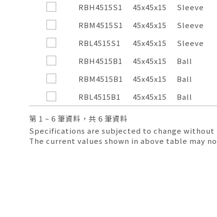
Compare
Listed
Frame
mm
Bearing
RBH4515S1
45x45x15
Sleeve
Model
Size
System
RBM4515S1
45x45x15
Sleeve
RBL4515S1
45x45x15
Sleeve
RBH4515B1
45x45x15
Ball
RBM4515B1
45x45x15
Ball
RBL4515B1
45x45x15
Ball
第 1 ~ 6 筆資料，共 6 筆資料
Specifications are subjected to change without 
The current values shown in above table may no