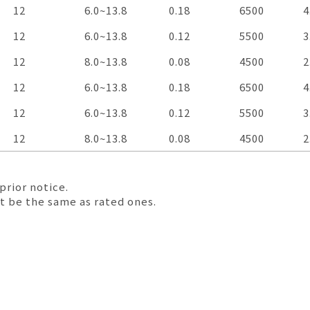
Voltage
VDC
Operation
VDC
Current
A
Speed
RPM
A
12
6.0~13.8
0.18
6500
4
Voltage
F
12
6.0~13.8
0.12
5500
3
12
8.0~13.8
0.08
4500
2
12
6.0~13.8
0.18
6500
4
12
6.0~13.8
0.12
5500
3
12
8.0~13.8
0.08
4500
2
僅必需的
Cookies
同意
prior notice.
t be the same as rated ones.