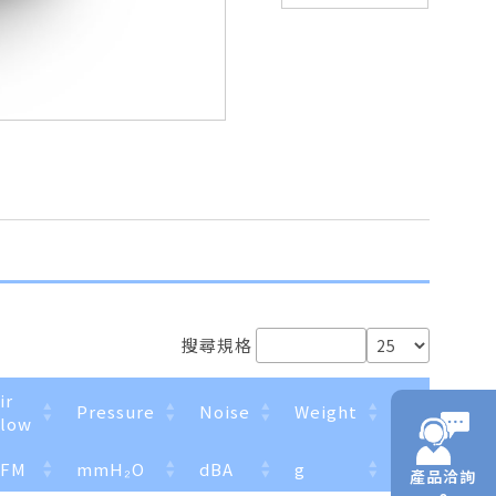
搜尋規格
ir
Available 
Pressure
Noise
Weight
low
（Optiona
CFM
mmH₂O
dBA
g
FG
RD
產品洽詢