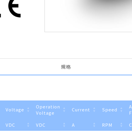
規格
Operation
A
Voltage
Current
Speed
Voltage
F
VDC
VDC
A
RPM