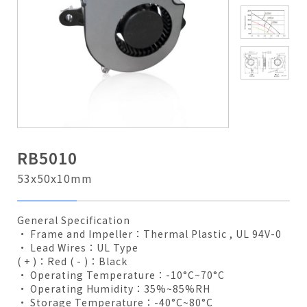
RB5010
53x50x10mm
General Specification
• Frame and Impeller：Thermal Plastic , UL 94V-0
• Lead Wires：UL Type
( + )：Red ( - )：Black
• Operating Temperature：-10°C~70°C
• Operating Humidity：35%~85%RH
• Storage Temperature：-40°C~80°C