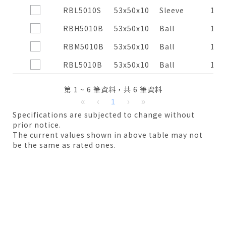
RBL5010S
53x50x10
Sleeve
12
RBH5010B
53x50x10
Ball
12
RBM5010B
53x50x10
Ball
12
RBL5010B
53x50x10
Ball
12
第 1 ~ 6 筆資料，共 6 筆資料
«
‹
1
›
»
Specifications are subjected to change without
prior notice.
The current values shown in above table may not
be the same as rated ones.
僅必需的
Cookies
同意