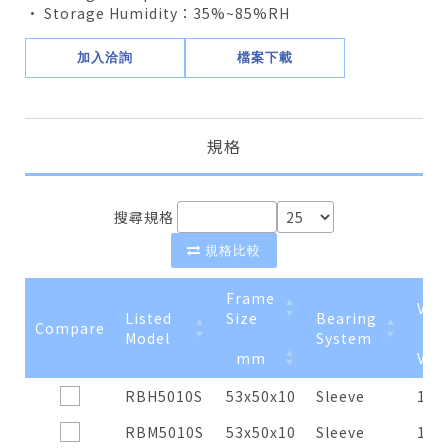
• Storage Humidity：35%~85%RH
加入洽詢
檔案下載
規格
搜尋規格
規格比較
Frame
Vol
Listed
Size
Bearing
Compare
Model
System
mm
VDC
Compare
Listed
Frame
mm
Bearing
Vol
VDC
RBH5010S
53x50x10
Sleeve
12
Model
Size
System
RBM5010S
53x50x10
Sleeve
12