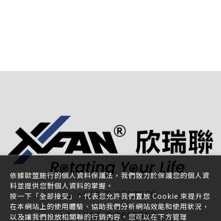
依據歐盟施行的個人資料保護法，我們致力於保護您的個人資
料並提供您對個人資料的掌握。
+886-7-2692559
按一下「全部接受」，代表您允許我們置放 Cookie 來提升您
在本網站上的使用體驗、協助我們分析網站效能和使用狀況，
+886-7-2692590
以及讓我們投放相關聯的行銷內容。您可以在下方管理