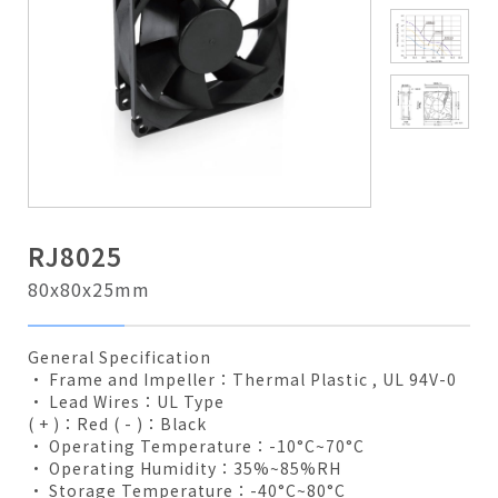
RJ8025
80x80x25mm
General Specification
• Frame and Impeller：Thermal Plastic , UL 94V-0
• Lead Wires：UL Type
( + )：Red ( - )：Black
• Operating Temperature：-10°C~70°C
• Operating Humidity：35%~85%RH
• Storage Temperature：-40°C~80°C