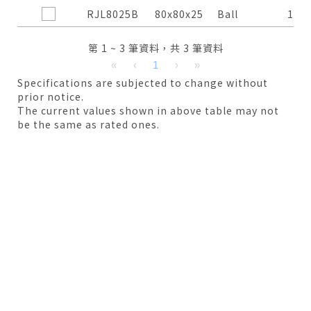
RJL8025B
80x80x25
Ball
100
第 1 ~ 3 筆資料，共 3 筆資料
«
‹
1
›
»
Specifications are subjected to change without
prior notice.
The current values shown in above table may not
be the same as rated ones.
僅必需的
Cookies
同意