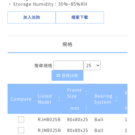
• Storage Humidity：35%~85%RH
加入洽詢
檔案下載
規格
搜尋規格
規格比較
Frame
Volt
Listed
Size
Bearing
Compare
Model
System
mm
VAC
Compare
Listed
Frame
mm
Bearing
Volt
VAC
RJH8025B
80x80x25
Ball
100
Model
Size
System
RJM8025B
80x80x25
Ball
100