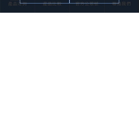
產品洽詢
產品比較
官方公眾號
聯絡我們
樓
電子報訂閱
確定送出
企業簡介
產品介紹
應用領域
焦點動態