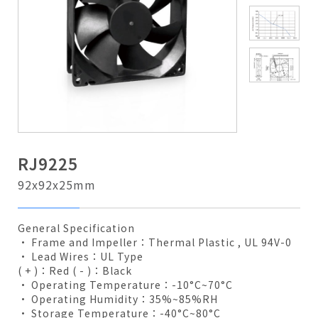
RJ9225
92x92x25mm
General Specification
• Frame and Impeller：Thermal Plastic , UL 94V-0
• Lead Wires：UL Type
( + )：Red ( - )：Black
• Operating Temperature：-10°C~70°C
• Operating Humidity：35%~85%RH
• Storage Temperature：-40°C~80°C