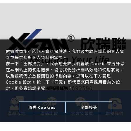
依據歐盟施行的個人資料保護法，我們致力於保護您的個人資
料並提供您對個人資料的掌握。
按一下「全部接受」，代表您允許我們置放 Cookie 來提升您
在本網站上的使用體驗、協助我們分析網站效能和使用狀況，
+886-7-2692559
以及讓我們投放相關聯的行銷內容。您可以在下方管理
Cookie 設定。 按一下「同意」即代表您同意採用目前的設
+886-7-2692590
定，更多資訊請瀏覽
隱私權聲明
。
pm@x-fan.com
管理 Cookies
全部接受
80247 臺灣高雄市苓雅區新光路 38 號 39
產品洽詢
產品比較
官方公眾號
聯絡我們
樓