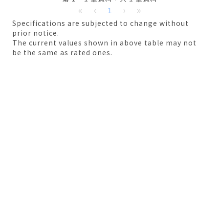
«
‹
1
›
»
Specifications are subjected to change without
prior notice.
The current values shown in above table may not
be the same as rated ones.
僅必需的
Cookies
同意