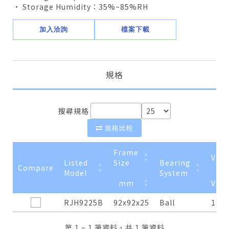
• Storage Humidity：35%~85%RH
加入洽詢
檔案下載
規格
搜尋規格
規格比較
Frame
Volt
Listed
Size
Bearing
Compare
Model
System
mm
VAC
Compare
Listed
Frame
mm
Bearing
Volt
VAC
RJH9225B
92x92x25
Ball
100
Model
Size
System
第 1 ~ 1 筆資料，共 1 筆資料