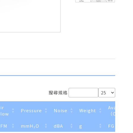
搜尋規格
ir
Available 
Pressure
Noise
Weight
Flow
（Optiona
CFM
mmH₂O
dBA
g
FG
RD