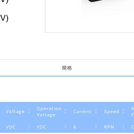
規格
Operation
A
Voltage
Current
Speed
Voltage
VDC
VDC
A
RPM