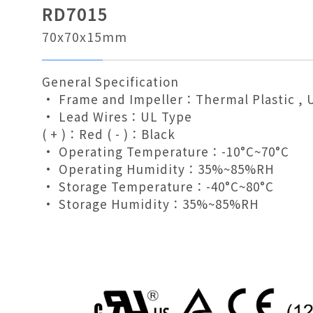
RD7015
70x70x15mm
General Specification
• Frame and Impeller：Thermal Plastic , 
• Lead Wires：UL Type
( + )：Red ( - )：Black
• Operating Temperature：-10°C~70°C
• Operating Humidity：35%~85%RH
• Storage Temperature：-40°C~80°C
• Storage Humidity：35%~85%RH