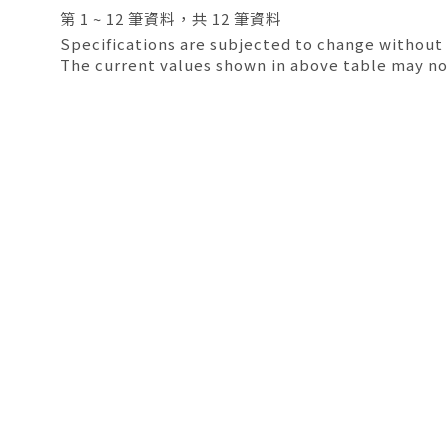
第 1 ~ 12 筆資料，共 12 筆資料
Specifications are subjected to change without 
The current values shown in above table may no