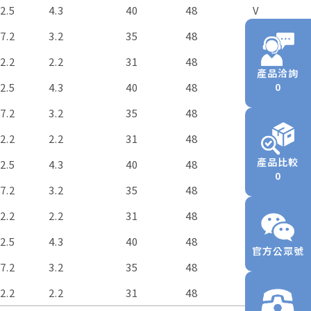
ir
CFM
Pressure
mmH₂O
Noise
dBA
Weight
g
Available 
FG
RD
2.5
4.3
40
48
V
V
Flow
（Optiona
7.2
3.2
35
48
V
V
2.2
2.2
31
48
V
V
產品洽詢
2.5
4.3
40
48
V
V
0
7.2
3.2
35
48
V
V
2.2
2.2
31
48
V
V
產品比較
2.5
4.3
40
48
V
V
0
7.2
3.2
35
48
V
V
2.2
2.2
31
48
V
V
2.5
4.3
40
48
V
V
官方公眾號
7.2
3.2
35
48
V
V
2.2
2.2
31
48
V
V