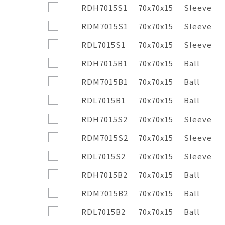
Compare
Listed
Frame
mm
Bearing
RDH7015S1
70x70x15
Sleeve
Model
Size
System
RDM7015S1
70x70x15
Sleeve
RDL7015S1
70x70x15
Sleeve
RDH7015B1
70x70x15
Ball
RDM7015B1
70x70x15
Ball
RDL7015B1
70x70x15
Ball
RDH7015S2
70x70x15
Sleeve
RDM7015S2
70x70x15
Sleeve
RDL7015S2
70x70x15
Sleeve
RDH7015B2
70x70x15
Ball
RDM7015B2
70x70x15
Ball
RDL7015B2
70x70x15
Ball