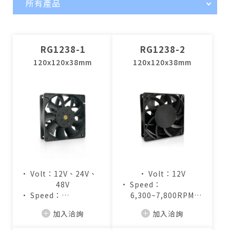
所有產品
RG1238-1
RG1238-2
120x120x38mm
120x120x38mm
• Volt：12V、24V、
• Volt：12V
48V
• Speed：
• Speed：
6,300~7,800RPM
3,000~6,000RPM
• Air Flow：
加入洽詢
加入洽詢
• Air Flow：
210.0~260.2CFM
125.1~283.0CFM