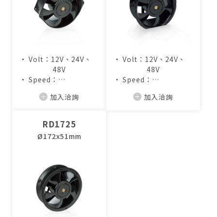
• Volt：12V、24V、
• Volt：12V、24V、
48V
48V
• Speed：
• Speed：
3,100~4,500RPM
3,100~4,500RPM
加入洽詢
加入洽詢
• Air Flow：
• Air Flow：
209.4~301.6CFM
211.8~306.4CFM
RD1725
Ø172x51mm
僅必需的
Cookies
同意