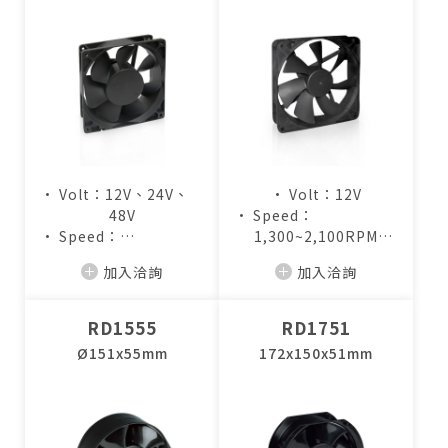
• Volt：12V、24V、
• Volt：12V
48V
• Speed：
• Speed：
1,300~2,100RPM
3,000~5,000RPM
• Air Flow：
加入洽詢
加入洽詢
• Air Flow：
70.3~114.6CFM
128.1~222.9CFM
RD1555
RD1751
Ø151x55mm
172x150x51mm