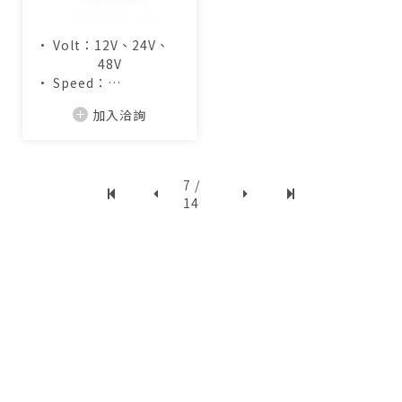
• Volt：12V、24V、
48V
• Speed：
3,100~4,500RPM
加入洽詢
• Air Flow：
211.8~316.9CFM
7 /
14