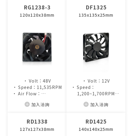
RG1238-3
DF1325
120x120x38mm
135x135x25mm
• Volt：48V
• Volt：12V
• Speed：11,535RPM
• Speed：
• Air Flow：
1,200~1,700RPM
294.0CFM
• Air Flow：
加入洽詢
加入洽詢
64.4~91.2CFM
RD1338
RD1425
127x127x38mm
140x140x25mm