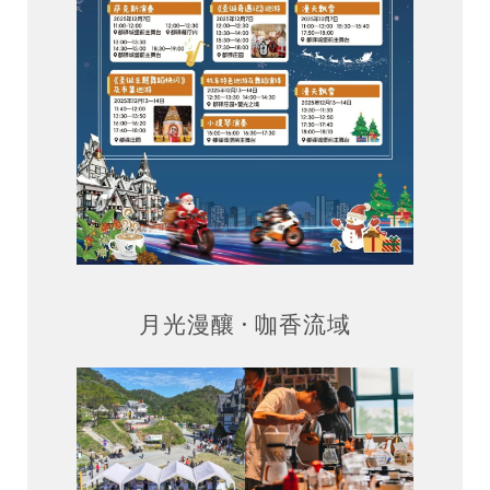
月光漫釀 · 咖香流域