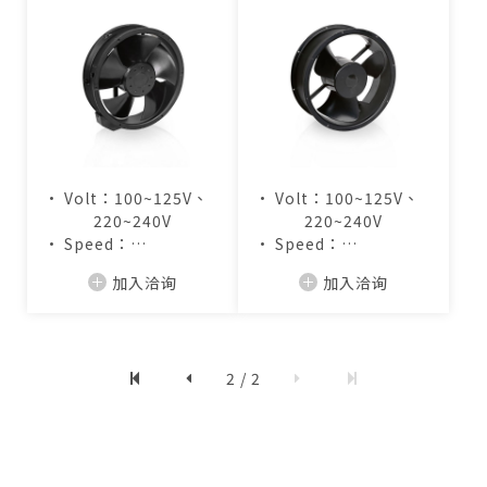
• Volt：100~125V、
• Volt：100~125V、
220~240V
220~240V
• Speed：
• Speed：
2,800~3,200RPM
1,400~2,800RPM
加入洽询
加入洽询
• Air Flow：
• Air Flow：
430~485CFM
423~850CFM
2 / 2