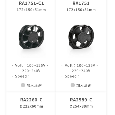
RA1751-C1
RA1751
172x150x51mm
172x150x51mm
• Volt：100~125V、
• Volt：100~125V、
220~240V
220~240V
• Speed：
• Speed：
2,500~3,300RPM
2,000~3,000RPM
加入洽询
加入洽询
• Air Flow：
• Air Flow：
210~293CFM
137~180CFM
RA2260-C
RA2589-C
Ø222x60mm
Ø254x89mm