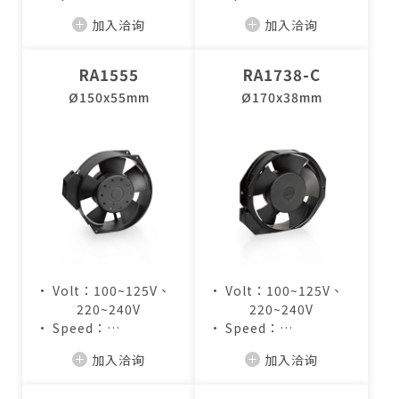
2,850~3,400RPM
2,850~3,300RPM
加入洽询
加入洽询
• Air Flow：
• Air Flow：
166~198CFM
250~293CFM
RA1555
RA1738-C
Ø150x55mm
Ø170x38mm
• Volt：100~125V、
• Volt：100~125V、
220~240V
220~240V
• Speed：
• Speed：
2,000~3,100RPM
2,500~3,400RPM
加入洽询
加入洽询
• Air Flow：
• Air Flow：
115~181CFM
146~198CFM