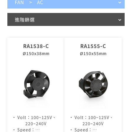
FAN > AC
進階篩選
RA1538-C
RA1555-C
Ø150x38mm
Ø150x55mm
• Volt：100~125V、
• Volt：100~125V、
220~240V
220~240V
• Speed：
• Speed：