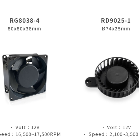
RG8038-4
RD9025-1
80x80x38mm
Ø74x25mm
• Volt：12V
• Volt：12V
peed：16,500~17,500RPM
• Speed：2,100~3,50