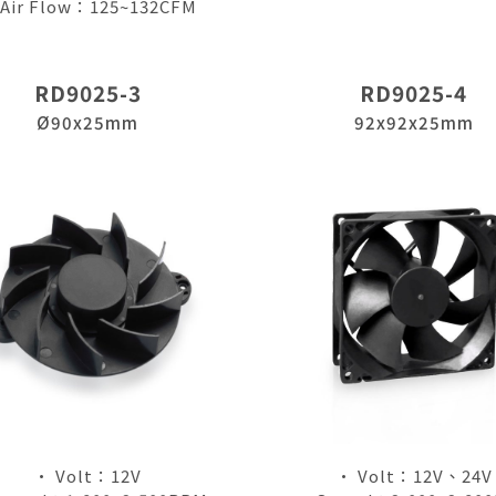
Air Flow：125~132CFM
RD9025-3
RD9025-4
Ø90x25mm
92x92x25mm
• Volt：12V
• Volt：12V、24V