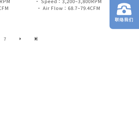
0RPM
• Speed：3,200~3,800RPM
2CFM
• Air Flow：68.7~79.4CFM
联络我们
7