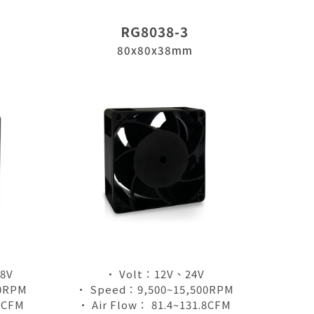
RG8038-3
80x80x38mm
8V
• Volt：12V、24V
0RPM
• Speed：9,500~15,500RPM
.0CFM
• Air Flow： 81.4~131.8CFM