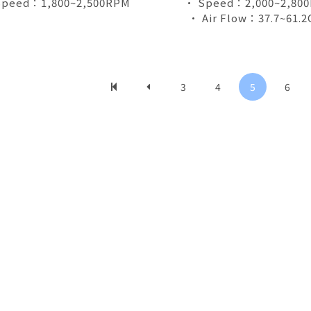
Speed：1,800~2,500RPM
• Speed：2,000~2,80
• Air Flow：37.7~61.
3
4
5
6