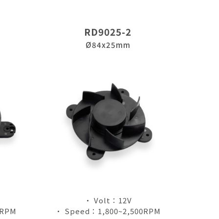
RD9025-2
Ø84x25mm
• Volt：12V
0RPM
• Speed：1,800~2,500RPM