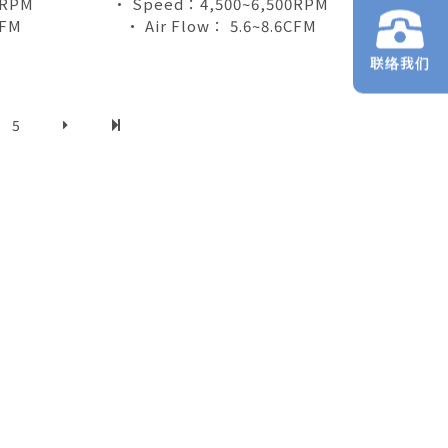
0RPM
• Speed：4,500~6,500RPM
CFM
• Air Flow： 5.6~8.6CFM
联络我们
5