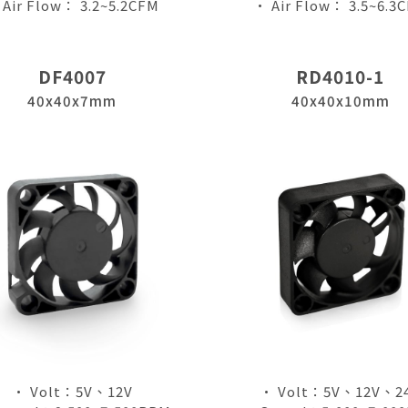
 Air Flow： 3.2~5.2CFM
• Air Flow： 3.5~6.3
DF4007
RD4010-1
40x40x7mm
40x40x10mm
• Volt：5V、12V
• Volt：5V、12V、2