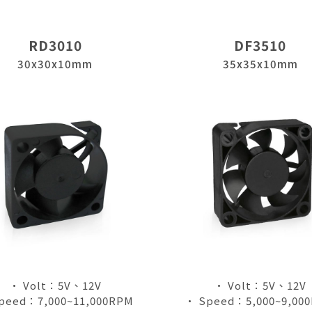
RD3010
DF3510
30x30x10mm
35x35x10mm
• Volt：5V、12V
• Volt：5V、12V
peed：7,000~11,000RPM
• Speed：5,000~9,00