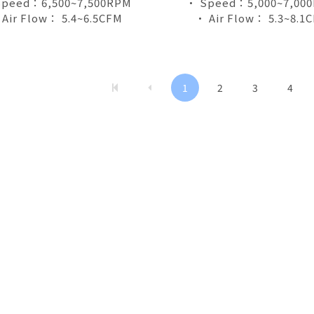
Speed：6,500~7,500RPM
• Speed：5,000~7,00
 Air Flow： 5.4~6.5CFM
• Air Flow： 5.3~8.1
1
2
3
4