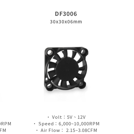
DF3006
30x30x06mm
• Volt：5V、12V
0RPM
• Speed：6,000~10,000RPM
CFM
• Air Flow： 2.15~3.08CFM