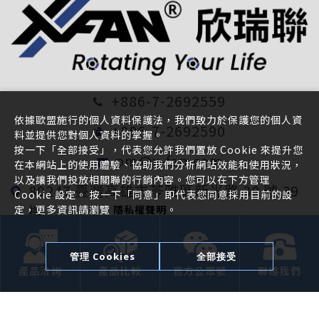
+886-7-2692559
依據歐盟施行的個人資料保護法，我們致力於保護您的個人資
+886-7-2692590
料並提供您對個人資料的掌握。
按一下「全部接受」，代表您允許我們置放 Cookie 來提升您
pm@x-fan.com
在本網站上的使用體驗、協助我們分析網站效能和使用狀況，
以及讓我們投放相關聯的行銷內容。您可以在下方管理
80247 臺灣高雄市苓雅區新光路 38 號 39
Cookie 設定。 按一下「同意」即代表您同意採用目前的設
樓
定，更多資訊請瀏覽
隱私權聲明
。
管理 Cookies
全部接受
電子報訂閱
產品洽詢
產品比較
官方公眾號
聯絡我們
確定送出