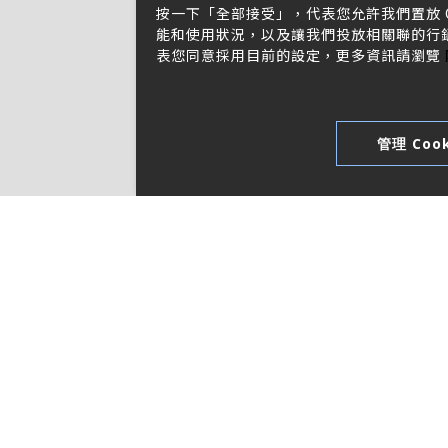
按一下「全部接受」，代表您允許我們置放 C
能和使用狀況，以及讓我們投放相關聯的行銷內
表您同意採用目前的設定，更多資訊請瀏覽
管理 Cook
應用領域
焦點動態
家電產品
技術支援
人工智能設備
重要公告
醫療設備
產品快訊