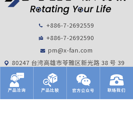
+886-7-2692559
+886-7-2692590
pm@x-fan.com
80247 台湾高雄市苓雅区新光路 38 号 39
楼
产品洽询
产品比较
联络我们
官方公众号
电子报订阅
确定送出